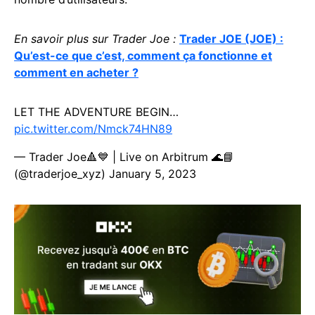
En savoir plus sur Trader Joe :
Trader JOE (JOE) :
Qu’est-ce que c’est, comment ça fonctionne et
comment en acheter ?
LET THE ADVENTURE BEGIN…
pic.twitter.com/Nmck74HN89
— Trader Joe🔺💙 | Live on Arbitrum 🌊📘
(@traderjoe_xyz)
January 5, 2023