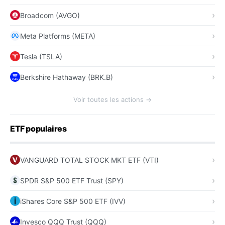
Broadcom (AVGO)
Meta Platforms (META)
Tesla (TSLA)
Berkshire Hathaway (BRK.B)
Voir toutes les actions →
ETF populaires
VANGUARD TOTAL STOCK MKT ETF (VTI)
SPDR S&P 500 ETF Trust (SPY)
iShares Core S&P 500 ETF (IVV)
Invesco QQQ Trust (QQQ)