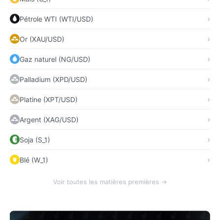
Pétrole WTI (WTI/USD)
Or (XAU/USD)
Gaz naturel (NG/USD)
Palladium (XPD/USD)
Platine (XPT/USD)
Argent (XAG/USD)
Soja (S_1)
Blé (W_1)
Voir toutes les matières premières →