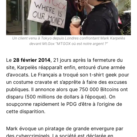
Un client venu à Tokyo depuis Londres confrontant Mark Karpelès
devant Mt.Gox “MTGOX où est notre argent ?”
Le
28 février 2014
, 21 jours après la fermeture du
site, Karpelès réapparaît enfin, entouré d’une armée
d’avocats. Le Français a troqué son t-shirt geek pour
un costume cravate et s’apprête à faire des excuses
publiques. Il annonce alors que 750 000 Bitcoins ont
disparu (500 millions de dollars à l’époque). On
soupçonne rapidement le PDG d’être à l’origine de
cette disparition.
Mark évoque un piratage de grande envergure par
des cybercriminels. La société est déclarée en