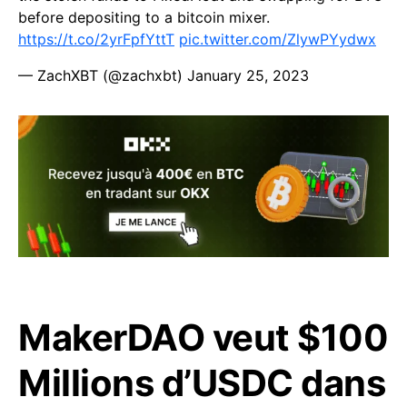
before depositing to a bitcoin mixer.
https://t.co/2yrFpfYttT
pic.twitter.com/ZlywPYydwx
— ZachXBT (@zachxbt)
January 25, 2023
MakerDAO veut $100
Millions d’USDC dans