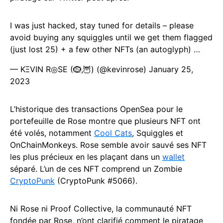
I was just hacked, stay tuned for details – please
avoid buying any squiggles until we get them flagged
(just lost 25) + a few other NFTs (an autoglyph) …
— KΞVIN R◎SE (🪹,🦉) (@kevinrose)
January 25,
2023
L’historique des transactions OpenSea pour le
portefeuille de Rose montre que plusieurs NFT ont
été volés, notamment
Cool Cats
, Squiggles et
OnChainMonkeys. Rose semble avoir sauvé ses NFT
les plus précieux en les plaçant dans un
wallet
séparé. L’un de ces NFT comprend un Zombie
CryptoPunk
(CryptoPunk #5066).
Ni Rose ni Proof Collective, la communauté NFT
fondée par Rose, n’ont clarifié comment le piratage