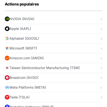
Actions populaires
NVIDIA (NVDA)
Apple (AAPL)
Alphabet (GOOGL)
Microsoft (MSFT)
Amazon.com (AMZN)
Taiwan Semiconductor Manufacturing (TSM)
Broadcom (AVGO)
Meta Platforms (META)
Tesla (TSLA)
Berkshire Hathaway (BRK.B)