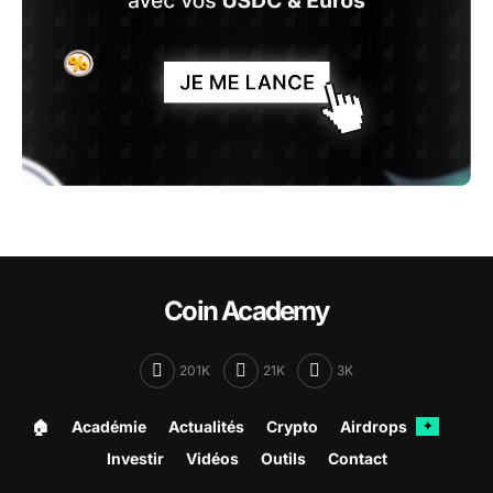
Coin Academy
201K
21K
3K
🏠︎
Académie
Actualités
Crypto
Airdrops
✦
Investir
Vidéos
Outils
Contact