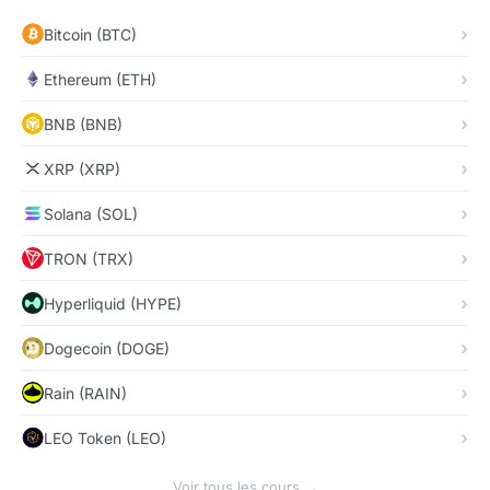
Bitcoin (BTC)
Ethereum (ETH)
BNB (BNB)
XRP (XRP)
Solana (SOL)
TRON (TRX)
Hyperliquid (HYPE)
Dogecoin (DOGE)
Rain (RAIN)
LEO Token (LEO)
Voir tous les cours →