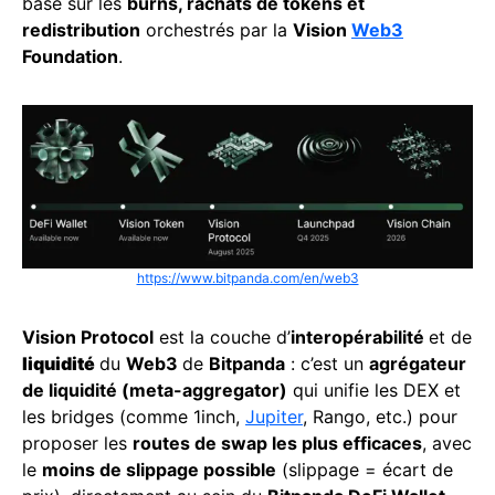
basé sur les
burns, rachats de tokens et
redistribution
orchestrés par la
Vision
Web3
Foundation
.
https://www.bitpanda.com/en/web3
Vision Protocol
est la couche d’
interopérabilité
et de
liquidité
du
Web3
de
Bitpanda
: c’est un
agrégateur
de liquidité (meta-aggregator)
qui unifie les DEX et
les bridges (comme 1inch,
Jupiter
, Rango, etc.) pour
proposer les
routes de swap les plus efficaces
, avec
le
moins de slippage possible
(slippage = écart de