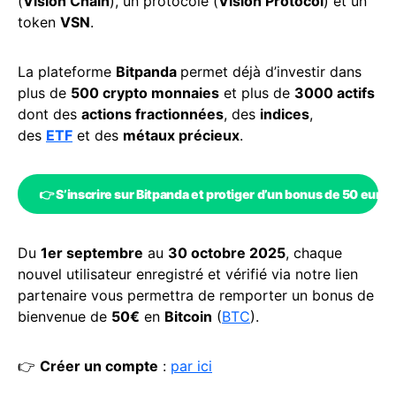
(
Vision Chain
), un protocole (
Vision Protocol
) et un
token
VSN
.
La plateforme
Bitpanda
permet déjà d’investir dans
plus de
500 crypto monnaies
et plus de
3000 actifs
dont des
actions fractionnées
, des
indices
,
des
ETF
et des
métaux précieux
.
👉
S’inscrire sur Bitpanda
et protiger d’un bonus de 50 euro
Du
1er septembre
au
30 octobre 2025
, chaque
nouvel utilisateur enregistré et vérifié via notre lien
partenaire vous permettra de remporter un bonus de
bienvenue de
50€
en
Bitcoin
(
BTC
).
👉
Créer un compte
:
par ici