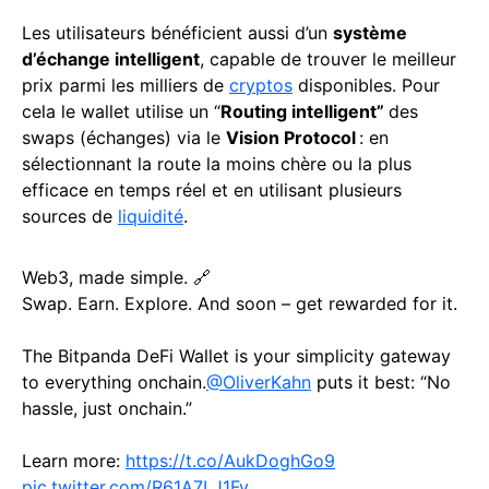
Les utilisateurs bénéficient aussi d’un
système
d’échange intelligent
, capable de trouver le meilleur
prix parmi les milliers de
cryptos
disponibles. Pour
cela le wallet utilise un “
Routing intelligent”
des
swaps (échanges) via le
Vision Protocol
: en
sélectionnant la route la moins chère ou la plus
efficace en temps réel et en utilisant plusieurs
sources de
liquidité
.
Web3, made simple. 🔗
Swap. Earn. Explore. And soon – get rewarded for it.
The Bitpanda DeFi Wallet is your simplicity gateway
to everything onchain.
@OliverKahn
puts it best: “No
hassle, just onchain.”
Learn more:
https://t.co/AukDoghGo9
pic.twitter.com/R61A7LJ1Fv