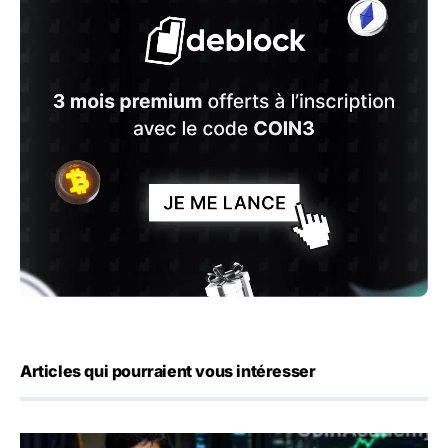
Articles qui pourraient vous intéresser
Emploi américain : 23 000 postes détruits en juillet, les 