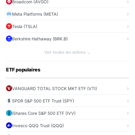
Broadcom (AVGO)
Meta Platforms (META)
Tesla (TSLA)
Berkshire Hathaway (BRK.B)
Voir toutes les actions →
ETF populaires
VANGUARD TOTAL STOCK MKT ETF (VTI)
SPDR S&P 500 ETF Trust (SPY)
iShares Core S&P 500 ETF (IVV)
Invesco QQQ Trust (QQQ)