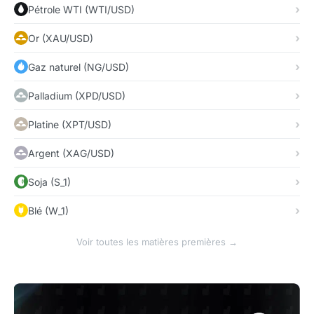
Pétrole WTI (WTI/USD)
Or (XAU/USD)
Gaz naturel (NG/USD)
Palladium (XPD/USD)
Platine (XPT/USD)
Argent (XAG/USD)
Soja (S_1)
Blé (W_1)
Voir toutes les matières premières →