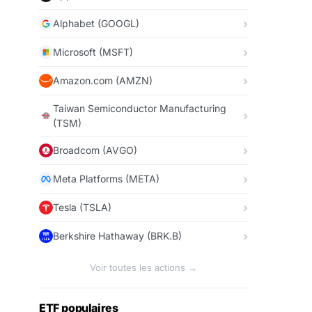
Alphabet (GOOGL)
Microsoft (MSFT)
Amazon.com (AMZN)
Taiwan Semiconductor Manufacturing
(TSM)
Broadcom (AVGO)
Meta Platforms (META)
Tesla (TSLA)
Berkshire Hathaway (BRK.B)
Voir toutes les actions →
ETF populaires