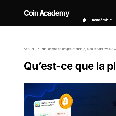
Coin Academy
🏠︎
Académie
Accueil
🎓 Formation crypto monnaie, blockchain, web 3 G
Qu’est-ce que la p