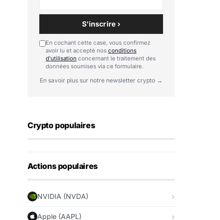
S'inscrire ›
En cochant cette case, vous confirmez
avoir lu et accepté nos
conditions
d'utilisation
concernant le traitement des
données soumises via ce formulaire.
En savoir plus sur notre newsletter crypto →
Crypto populaires
Actions populaires
NVIDIA (NVDA)
Apple (AAPL)