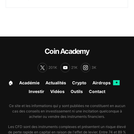
Coin Academy
201K
21K
3K
🏠︎
Académie
Actualités
Crypto
Airdrops
✦
Investir
Vidéos
Outils
Contact
Ce site et les informations qui y sont publiées ne constituent en aucun
cas des conseils en investissement ni une incitation quelconque à
acheter ou vendre des instruments financiers.
Les CFD sont des instruments complexes et présentent un risque élevé
de perte rapide en capital en raison de l'effet de levier. Entre 74 et 89 %