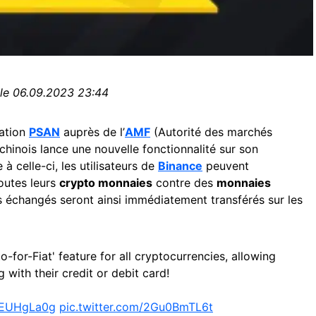
 le 06.09.2023 23:44
tation
PSAN
auprès de l’
AMF
(Autorité des marchés
 chinois lance une nouvelle fonctionnalité sur son
e à celle-ci, les utilisateurs de
Binance
peuvent
outes leurs
crypto monnaies
contre des
monnaies
ds échangés seront ainsi immédiatement transférés sur les
o-for-Fiat' feature for all cryptocurrencies, allowing
g with their credit or debit card!
awEUHgLa0g
pic.twitter.com/2Gu0BmTL6t