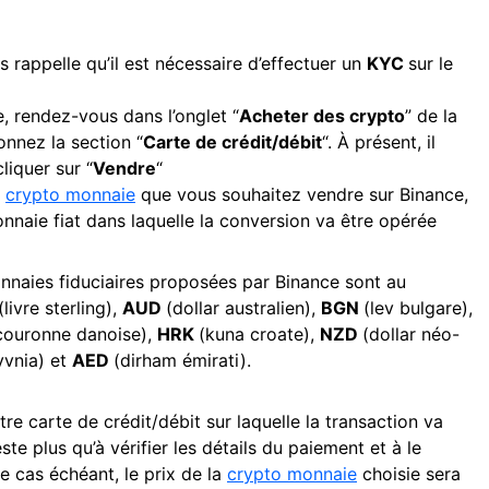
 rappelle qu’il est nécessaire d’effectuer un
KYC
sur le
te, rendez-vous dans l’onglet “
Acheter des crypto
” de la
onnez la section “
Carte de crédit/débit
“. À présent, il
liquer sur “
Vendre
“
a
crypto monnaie
que vous souhaitez vendre sur Binance,
nnaie fiat dans laquelle la conversion va être opérée
onnaies fiduciaires proposées par Binance sont au
(livre sterling),
AUD
(dollar australien),
BGN
(lev bulgare),
couronne danoise),
HRK
(kuna croate),
NZD
(dollar néo-
yvnia) et
AED
(dirham émirati).
tre carte de crédit/débit sur laquelle la transaction va
este plus qu’à vérifier les détails du paiement et à le
e cas échéant, le prix de la
crypto monnaie
choisie sera