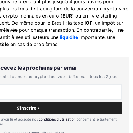
ctions ne prendront plus jusqu’à 4 jours ouvrés pour
 plus les frais de trading lors de la conversion crypto vers
e crypto monnaies en euro (
EUR
) ou en livre sterling
uent. De même pour le Brésil : la taxe
IOF
, un impôt sur
prélevée pour chaque transaction. En contrepartie, il ne
antit à ses utilisateurs une
liquidité
importante, une
tèle
en cas de problèmes.
Recevez les prochains par email
tiel du marché crypto dans votre boîte mail, tous les 2 jours.
S'inscrire ›
 avoir lu et accepté nos
conditions d'utilisation
concernant le traitement
re.
voir plus sur notre newsletter crypto →