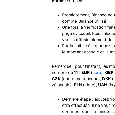
étapes
suffisent.
Premièrement, Binance nous
compte Binance utilisé
Une fois la vérification fai
page d’accueil. Puis sélecti
vous suffit simplement de c
Par la suite, sélectionnez l
le montant associé et la mo
Remarque : pour l’instant, les m
nombre de 11 :
EUR
(
euro
),
GBP
CZK
(couronne tchèque),
DKK
(
zélandais),
PLN
(złoty),
UAH
(hr
Dernière étape : ajoutez vo
être effectuée. Il ne vous r
confirmer dans la minute. L