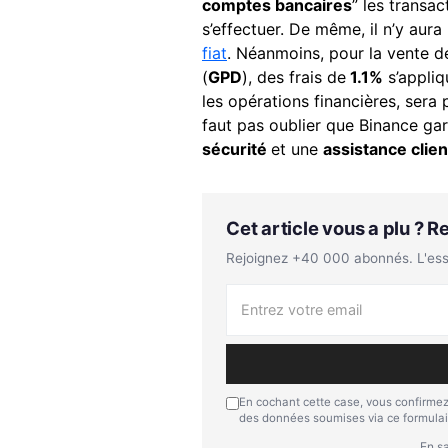
comptes bancaires
” les transa
s’effectuer. De même, il n’y aura
fiat
. Néanmoins, pour la vente d
(
GPD
), des frais de
1.1%
s’appliq
les opérations financières, sera 
faut pas oublier que Binance gar
sécurité
et une
assistance clien
Cet article vous a plu ? 
Rejoignez +40 000 abonnés. L'essen
En cochant cette case, vous confirmez
des données soumises via ce formulai
En sa