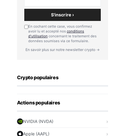
S'inscrire ›
En cochant cette case, vous confirmez
avoir lu et accepté nos
conditions
d'utilisation
concernant le traitement des
données soumises via ce formulaire.
En savoir plus sur notre newsletter crypto →
Crypto populaires
Actions populaires
NVIDIA (NVDA)
Apple (AAPL)