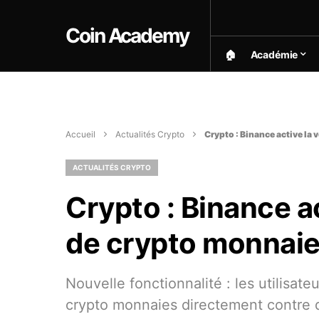
Coin Academy
🏠︎
Académie
Accueil
Actualités Crypto
Crypto : Binance active la 
ACTUALITÉS CRYPTO
Crypto : Binance ac
de crypto monnaies
Nouvelle fonctionnalité : les utilisa
crypto monnaies directement contre d