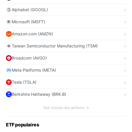
Alphabet (GOOGL)
Microsoft (MSFT)
Amazon.com (AMZN)
Taiwan Semiconductor Manufacturing (TSM)
Broadcom (AVGO)
Meta Platforms (META)
Tesla (TSLA)
Berkshire Hathaway (BRK.B)
Voir toutes les actions →
ETF populaires