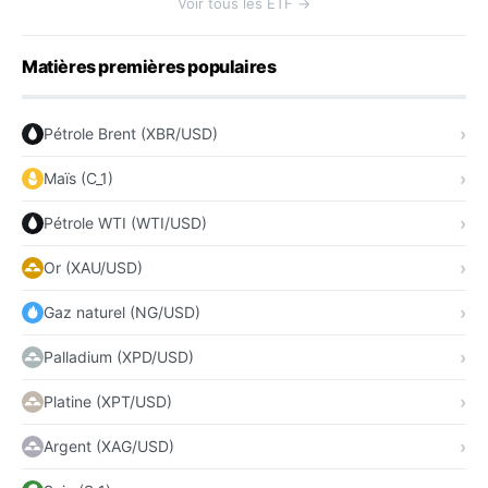
Voir tous les ETF →
Matières premières populaires
Pétrole Brent (XBR/USD)
Maïs (C_1)
Pétrole WTI (WTI/USD)
Or (XAU/USD)
Gaz naturel (NG/USD)
Palladium (XPD/USD)
Platine (XPT/USD)
Argent (XAG/USD)