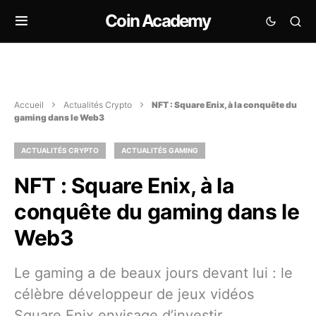
Coin Academy
Accueil
Actualités Crypto
NFT : Square Enix, à la conquête du
gaming dans le Web3
ACTUALITÉS CRYPTO
ACTUALITÉS GAMING
NFT : Square Enix, à la
conquête du gaming dans le
Web3
Le gaming a de beaux jours devant lui : le
célèbre développeur de jeux vidéos
Square Enix envisage d’investir