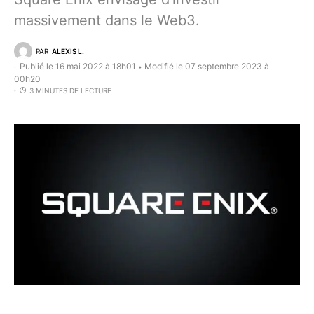
massivement dans le Web3.
PAR
ALEXIS L.
Publié le 16 mai 2022 à 18h01
Modifié le 07 septembre 2023 à
•
00h20
3 MINUTES DE LECTURE