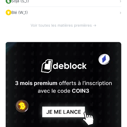
Soja (S_1)
Blé (W_1)
Voir toutes les matières premières →