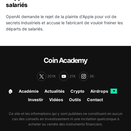
salariés
OpenAI demande le rejet de la plainte d'Apple pour vol de
secrets industriels et accuse le fabricant de vouloir freiner les
départs de salariés.
Coin Academy
201K
21K
3K
🏠︎
Académie
Actualités
Crypto
Airdrops
✦
Investir
Vidéos
Outils
Contact
Ce site et les informations qui y sont publiées ne constituent en aucun
cas des conseils en investissement ni une incitation quelconque à
acheter ou vendre des instruments financiers.