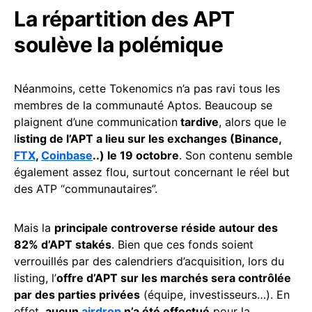
La répartition des APT
soulève la polémique
Néanmoins, cette Tokenomics n’a pas ravi tous les
membres de la communauté Aptos. Beaucoup se
plaignent d’une communication
tardive
, alors que le
l
isting de l’APT a lieu sur les exchanges (Binance,
FTX
,
Coinbase
..) le 19 octobre
. Son contenu semble
également assez flou, surtout concernant le réel but
des ATP “communautaires”.
Mais la
principale controverse réside autour des
82% d’APT stakés
. Bien que ces fonds soient
verrouillés par des calendriers d’acquisition, lors du
listing, l’
offre d’APT sur les marchés sera contrôlée
par des parties privées
(équipe, investisseurs…). En
effet,
aucun
airdrop
n’a été effectué
pour la