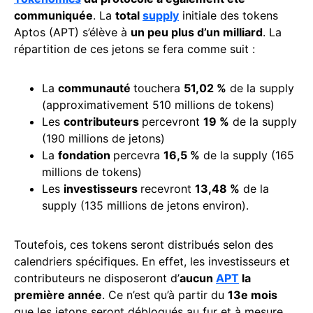
communiquée
. La
total
supply
initiale des tokens
Aptos (APT) s’élève à
un peu plus d’un milliard
. La
répartition de ces jetons se fera comme suit :
La
communauté
touchera
51,02 %
de la supply
(approximativement 510 millions de tokens)
Les
contributeurs
percevront
19 %
de la supply
(190 millions de jetons)
La
fondation
percevra
16,5 %
de la supply (165
millions de tokens)
Les
investisseurs
recevront
13,48 %
de la
supply (135 millions de jetons environ).
Toutefois, ces tokens seront distribués selon des
calendriers spécifiques. En effet, les investisseurs et
contributeurs ne disposeront d’
aucun
APT
la
première année
. Ce n’est qu’à partir du
13e mois
que les jetons seront débloqués au fur et à mesure