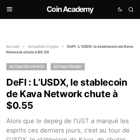
Coin Academy
Accueil
Actualités Crypto
DeFI : L’USDX, le stablecoin de Kava
Network chute à $0.55
ACTUALITÉS CRYPTO
ACTUALITÉS DEFI
DeFI : L’USDX, le stablecoin
de Kava Network chute à
$0.55
Alors que le depeg de l’UST a marqué les
esprits ces derniers jours, c’est au tour de
l’USDX, le stablecoin de Kava, de chuter.