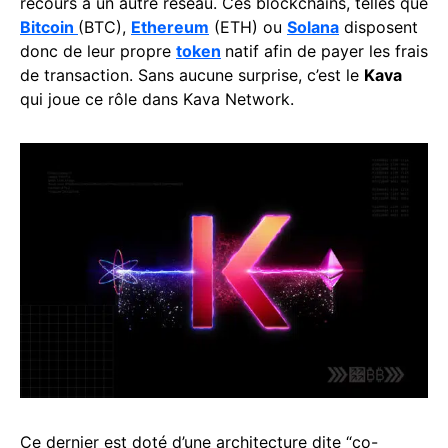
recours à un autre réseau. Ces blockchains, telles que
Bitcoin
(BTC),
Ethereum
(ETH) ou
Solana
disposent
donc de leur propre
token
natif afin de payer les frais
de transaction. Sans aucune surprise, c’est le
Kava
qui joue ce rôle dans Kava Network.
Ce dernier est doté d’une architecture dite “co-