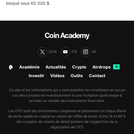
bloqué sous 65 000 $.
Coin Academy
201K
21K
3K
🏠︎
Académie
Actualités
Crypto
Airdrops
✦
Investir
Vidéos
Outils
Contact
Ce site et les informations qui y sont publiées ne constituent en aucun
cas des conseils en investissement ni une incitation quelconque à
acheter ou vendre des instruments financiers.
Les CFD sont des instruments complexes et présentent un risque élevé
de perte rapide en capital en raison de l'effet de levier. Entre 74 et 89 %
des comptes de clients de détail perdent de l'argent lors de la
négociation de CFD.