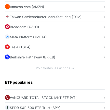
Amazon.com (AMZN)
Taiwan Semiconductor Manufacturing (TSM)
Broadcom (AVGO)
Meta Platforms (META)
Tesla (TSLA)
Berkshire Hathaway (BRK.B)
Voir toutes les actions →
ETF populaires
VANGUARD TOTAL STOCK MKT ETF (VTI)
SPDR S&P 500 ETF Trust (SPY)