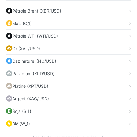
Pétrole Brent (XBR/USD)
Maïs (C_1)
Pétrole WTI (WTI/USD)
Or (XAU/USD)
Gaz naturel (NG/USD)
Palladium (XPD/USD)
Platine (XPT/USD)
Argent (XAG/USD)
Soja (S_1)
Blé (W_1)