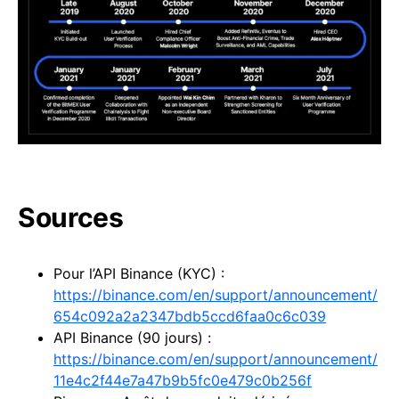
Sources
Pour l’API Binance (KYC) :
https://binance.com/en/support/announcement/
654c092a2a2347bdb5ccd6faa0c6c039
API Binance (90 jours) :
https://binance.com/en/support/announcement/
11e4c2f44e7a47b9b5fc0e479c0b256f