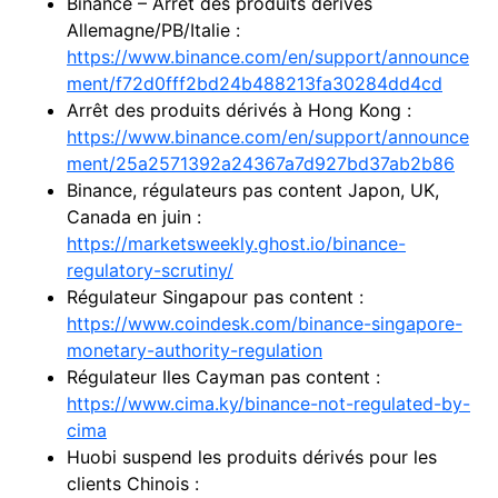
Binance – Arrêt des produits dérivés
Allemagne/PB/Italie :
https://www.binance.com/en/support/announce
ment/f72d0fff2bd24b488213fa30284dd4cd
Arrêt des produits dérivés à Hong Kong :
https://www.binance.com/en/support/announce
ment/25a2571392a24367a7d927bd37ab2b86
Binance, régulateurs pas content Japon, UK,
Canada en juin :
https://marketsweekly.ghost.io/binance-
regulatory-scrutiny/
Régulateur Singapour pas content :
https://www.coindesk.com/binance-singapore-
monetary-authority-regulation
Régulateur Iles Cayman pas content :
https://www.cima.ky/binance-not-regulated-by-
cima
Huobi suspend les produits dérivés pour les
clients Chinois :