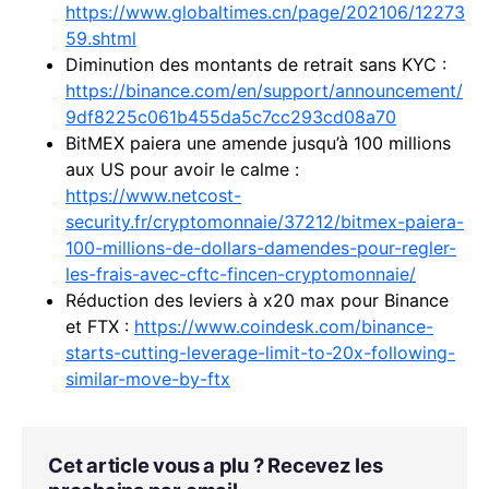
https://www.globaltimes.cn/page/202106/12273
59.shtml
Diminution des montants de retrait sans KYC :
https://binance.com/en/support/announcement/
9df8225c061b455da5c7cc293cd08a70
BitMEX paiera une amende jusqu’à 100 millions
aux US pour avoir le calme :
https://www.netcost-
security.fr/cryptomonnaie/37212/bitmex-paiera-
100-millions-de-dollars-damendes-pour-regler-
les-frais-avec-cftc-fincen-cryptomonnaie/
Réduction des leviers à x20 max pour Binance
et FTX :
https://www.coindesk.com/binance-
starts-cutting-leverage-limit-to-20x-following-
similar-move-by-ftx
Cet article vous a plu ? Recevez les