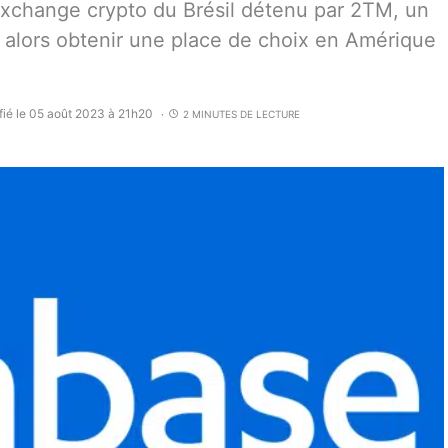
 exchange crypto du Brésil détenu par 2TM, un
t alors obtenir une place de choix en Amérique
fié le 05 août 2023 à 21h20
2 MINUTES DE LECTURE