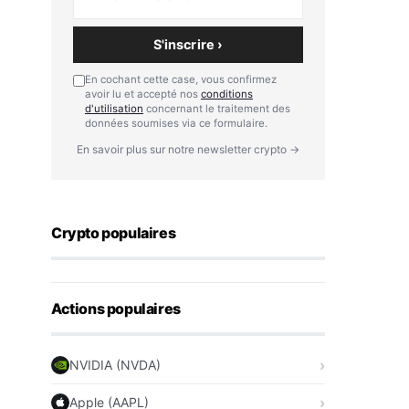
S'inscrire ›
En cochant cette case, vous confirmez
avoir lu et accepté nos
conditions
d'utilisation
concernant le traitement des
données soumises via ce formulaire.
En savoir plus sur notre newsletter crypto →
Crypto populaires
Actions populaires
NVIDIA (NVDA)
Apple (AAPL)