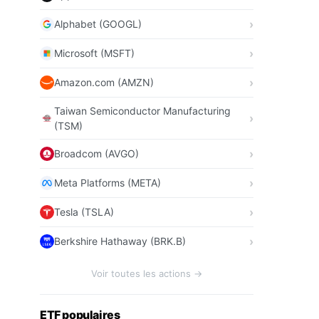
Alphabet (GOOGL)
Microsoft (MSFT)
Amazon.com (AMZN)
Taiwan Semiconductor Manufacturing
(TSM)
Broadcom (AVGO)
Meta Platforms (META)
Tesla (TSLA)
Berkshire Hathaway (BRK.B)
Voir toutes les actions →
ETF populaires