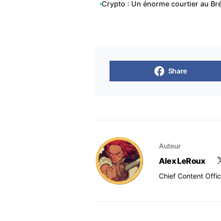
Crypto : Un énorme courtier au Br
Share
Auteur
Alex LeRoux
Chief Content Offi