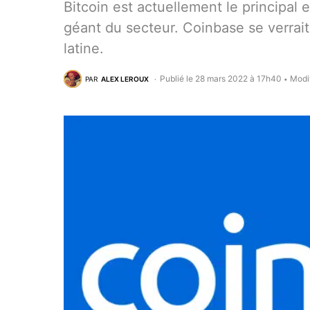
Bitcoin est actuellement le principal
géant du secteur. Coinbase se verrai
latine.
Publié le 28 mars 2022 à 17h40
Modi
PAR
ALEX LEROUX
•