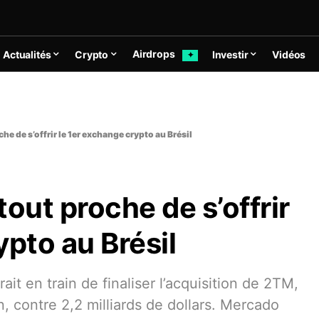
Airdrops
Actualités
Crypto
Investir
Vidéos
✦
he de s’offrir le 1er exchange crypto au Brésil
out proche de s’offrir
ypto au Brésil
t en train de finaliser l’acquisition de 2TM,
, contre 2,2 milliards de dollars. Mercado