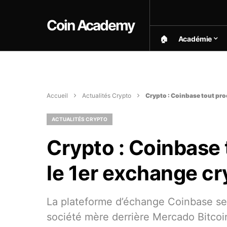
Coin Academy
🏠︎
Académie
Accueil
Actualités Crypto
Crypto : Coinbase tout proc
ACTUALITÉS CRYPTO
Crypto : Coinbase t
le 1er exchange cr
La plateforme d’échange Coinbase serai
société mère derrière Mercado Bitcoin