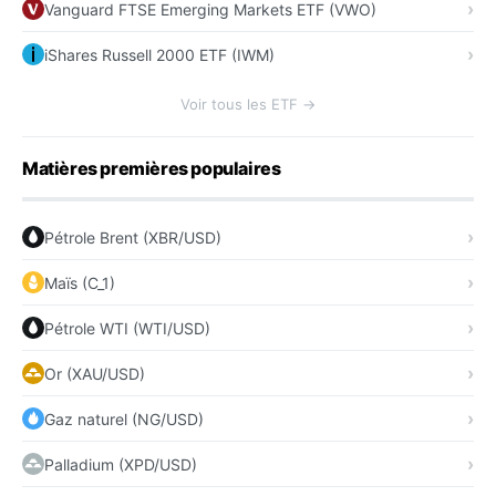
Vanguard FTSE Emerging Markets ETF (VWO)
iShares Russell 2000 ETF (IWM)
Voir tous les ETF →
Matières premières populaires
Pétrole Brent (XBR/USD)
Maïs (C_1)
Pétrole WTI (WTI/USD)
Or (XAU/USD)
Gaz naturel (NG/USD)
Palladium (XPD/USD)