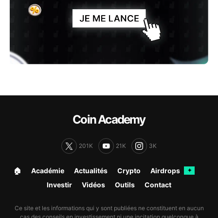
Coin Academy
201K
21K
3K
🏠︎
Académie
Actualités
Crypto
Airdrops
✦
Investir
Vidéos
Outils
Contact
Ce site et les informations qui y sont publiées ne constituent en aucun
cas des conseils en investissement ni une incitation quelconque à