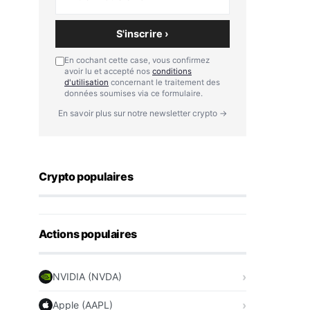
S'inscrire ›
En cochant cette case, vous confirmez
avoir lu et accepté nos
conditions
d'utilisation
concernant le traitement des
données soumises via ce formulaire.
En savoir plus sur notre newsletter crypto →
Crypto populaires
Actions populaires
NVIDIA (NVDA)
Apple (AAPL)