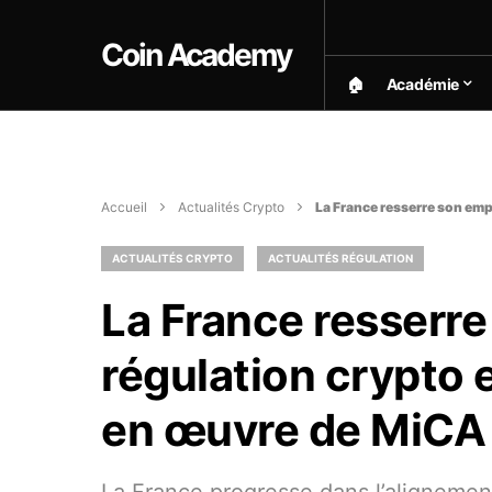
Coin Academy
🏠︎
Académie
Accueil
Actualités Crypto
La France resserre son emp
ACTUALITÉS CRYPTO
ACTUALITÉS RÉGULATION
La France resserre
régulation crypto 
en œuvre de MiCA