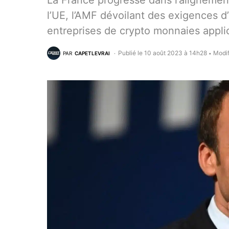
La France progresse dans l’alignemen
l’UE, l’AMF dévoilant des exigences d
entreprises de crypto monnaies applic
Publié le 10 août 2023 à 14h28
Modif
PAR
CAPETLEVRAI
•