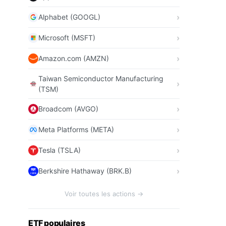
Alphabet (GOOGL)
Microsoft (MSFT)
Amazon.com (AMZN)
Taiwan Semiconductor Manufacturing
(TSM)
Broadcom (AVGO)
Meta Platforms (META)
Tesla (TSLA)
Berkshire Hathaway (BRK.B)
Voir toutes les actions →
ETF populaires