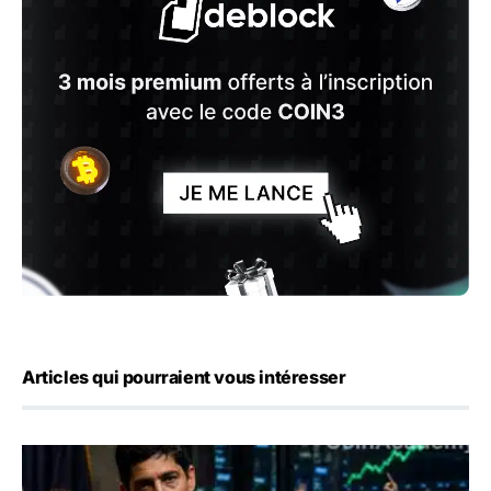
Articles qui pourraient vous intéresser
Emploi américain : 23 000 postes détruits en juillet, les 