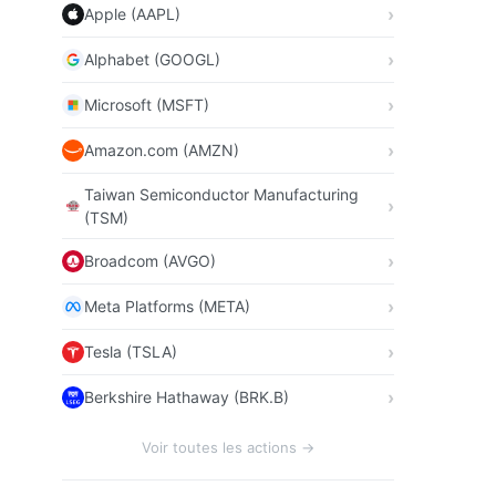
Apple (AAPL)
Alphabet (GOOGL)
Microsoft (MSFT)
Amazon.com (AMZN)
Taiwan Semiconductor Manufacturing
(TSM)
Broadcom (AVGO)
Meta Platforms (META)
Tesla (TSLA)
Berkshire Hathaway (BRK.B)
Voir toutes les actions →