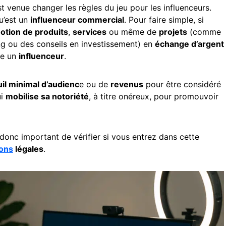
t venue changer les règles du jeu pour les influenceurs.
u’est un
influenceur commercial
. Pour faire simple, si
otion de produits
,
services
ou même de
projets
(comme
g ou des conseils en investissement) en
échange d’argent
me un
influenceur
.
uil minimal d’audienc
e ou de
revenus
pour être considéré
ui
mobilise sa notoriété
, à titre onéreux, pour promouvoir
 donc important de vérifier si vous entrez dans cette
ions
légales
.