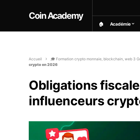
Coin Academy
🏠︎
Académie
Accueil
🎓 Formation crypto monnaie, blockchain, web 3 Gr
crypto en 2026
Obligations fiscale
influenceurs cryp