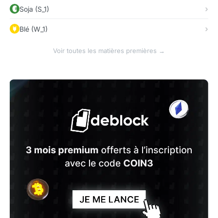
Soja (S_1)
Blé (W_1)
Voir toutes les matières premières →