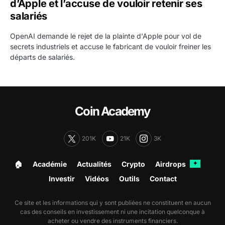
d’Apple et l’accuse de vouloir retenir ses
salariés
OpenAI demande le rejet de la plainte d'Apple pour vol de
secrets industriels et accuse le fabricant de vouloir freiner les
départs de salariés.
Coin Academy
201K
21K
3K
🏠︎
Académie
Actualités
Crypto
Airdrops
✦
Investir
Vidéos
Outils
Contact
Ce site et les informations qui y sont publiées ne constituent en aucun
cas des conseils en investissement ni une incitation quelconque à
acheter ou vendre des instruments financiers.