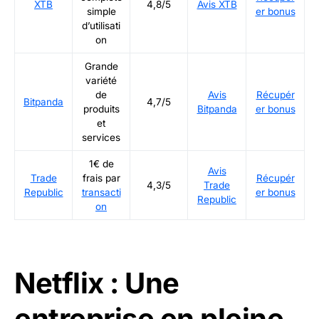
XTB
4,8/5
Avis XTB
simple
er bonus
d’utilisati
on
Grande
variété
de
Avis
Récupér
Bitpanda
4,7/5
produits
Bitpanda
er bonus
et
services
1€ de
Avis
Trade
frais par
Récupér
4,3/5
Trade
Republic
transacti
er bonus
Republic
on
Netflix : Une
entreprise en pleine