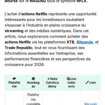
bourse
sur le
NASDAQ
sous le symbole
NFLX
.
L’achat d’
actions Netflix
représente une opportunité
intéressante pour les investisseurs souhaitant
s’exposer à l’industrie en pleine croissance du
streaming
et des médias numériques. Dans cet
article, nous explorerons comment acheter des
actions Netflix
via les plateformes
XTB
,
Bitpanda
, et
Trade Republic
, tout en vous fournissant des
informations essentielles sur l’entreprise, ses
performances financières et ses perspectives de
croissance pour 2026.
💸
🎁
⭐ Note
🤔 Lire
Platefor
Avantag
CoinAca
notre
🔗 Lien
me
es
demy
avis
Platefor
me
complète
Récupér