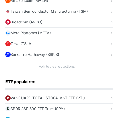
Amazon.com (AMZN)
Taiwan Semiconductor Manufacturing (TSM)
Broadcom (AVGO)
Meta Platforms (META)
Tesla (TSLA)
Berkshire Hathaway (BRK.B)
Voir toutes les actions →
ETF populaires
VANGUARD TOTAL STOCK MKT ETF (VTI)
SPDR S&P 500 ETF Trust (SPY)