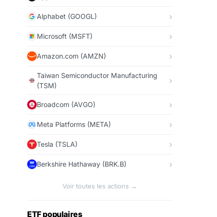
Alphabet (GOOGL)
Microsoft (MSFT)
Amazon.com (AMZN)
Taiwan Semiconductor Manufacturing
(TSM)
Broadcom (AVGO)
Meta Platforms (META)
Tesla (TSLA)
Berkshire Hathaway (BRK.B)
Voir toutes les actions →
ETF populaires