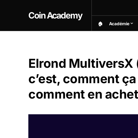
Coin Academy
🏠︎
Académie
Elrond MultiversX 
c’est, comment ça
comment en achet