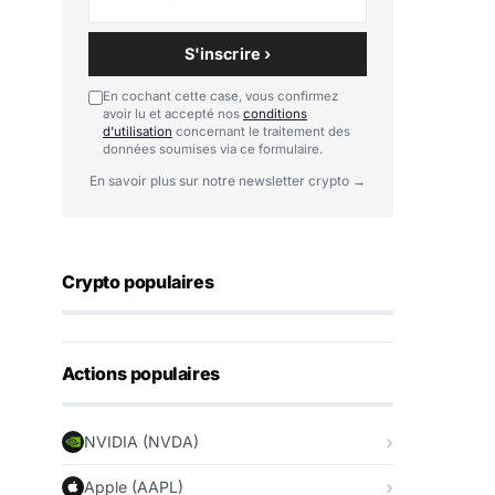
S'inscrire ›
En cochant cette case, vous confirmez
avoir lu et accepté nos
conditions
d'utilisation
concernant le traitement des
données soumises via ce formulaire.
En savoir plus sur notre newsletter crypto →
Crypto populaires
Actions populaires
NVIDIA (NVDA)
Apple (AAPL)