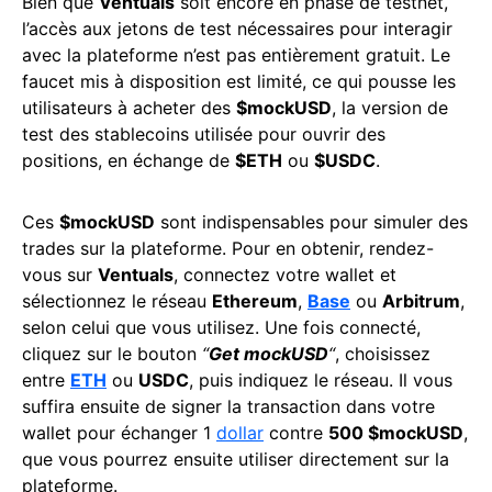
Bien que
Ventuals
soit encore en phase de testnet,
l’accès aux jetons de test nécessaires pour interagir
avec la plateforme n’est pas entièrement gratuit. Le
faucet mis à disposition est limité, ce qui pousse les
utilisateurs à acheter des
$mockUSD
, la version de
test des stablecoins utilisée pour ouvrir des
positions, en échange de
$ETH
ou
$USDC
.
Ces
$mockUSD
sont indispensables pour simuler des
trades sur la plateforme. Pour en obtenir, rendez-
vous sur
Ventuals
, connectez votre wallet et
sélectionnez le réseau
Ethereum
,
Base
ou
Arbitrum
,
selon celui que vous utilisez. Une fois connecté,
cliquez sur le bouton
“
Get mockUSD
“
, choisissez
entre
ETH
ou
USDC
, puis indiquez le réseau. Il vous
suffira ensuite de signer la transaction dans votre
wallet pour échanger 1
dollar
contre
500 $mockUSD
,
que vous pourrez ensuite utiliser directement sur la
plateforme.