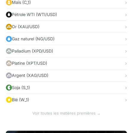
Maïs (C_1)
Pétrole WTI (WTI/USD)
Or (XAU/USD)
Gaz naturel (NG/USD)
Palladium (XPD/USD)
Platine (XPT/USD)
Argent (XAG/USD)
Soja (S_1)
Blé (W_1)
Voir toutes les matières premières →