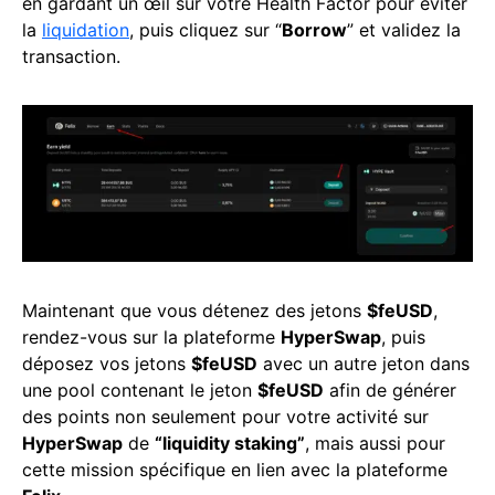
en gardant un œil sur votre Health Factor pour éviter
la
liquidation
, puis cliquez sur “
Borrow
” et validez la
transaction.
Maintenant que vous détenez des jetons
$feUSD
,
rendez-vous sur la plateforme
HyperSwap
, puis
déposez vos jetons
$feUSD
avec un autre jeton dans
une pool contenant le jeton
$feUSD
afin de générer
des points non seulement pour votre activité sur
HyperSwap
de
“liquidity staking”
, mais aussi pour
cette mission spécifique en lien avec la plateforme