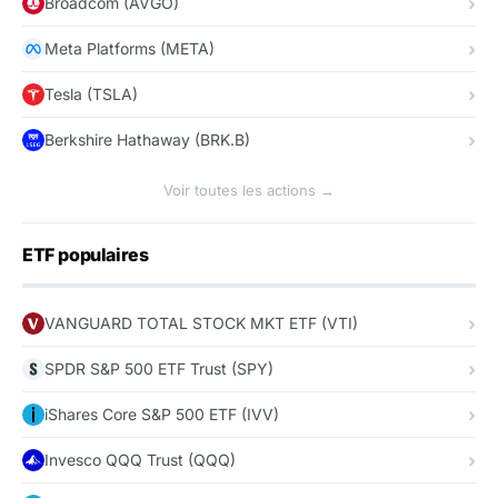
Broadcom (AVGO)
Meta Platforms (META)
Tesla (TSLA)
Berkshire Hathaway (BRK.B)
Voir toutes les actions →
ETF populaires
VANGUARD TOTAL STOCK MKT ETF (VTI)
SPDR S&P 500 ETF Trust (SPY)
iShares Core S&P 500 ETF (IVV)
Invesco QQQ Trust (QQQ)