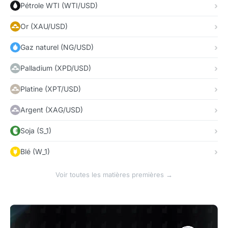
Pétrole WTI (WTI/USD)
Or (XAU/USD)
Gaz naturel (NG/USD)
Palladium (XPD/USD)
Platine (XPT/USD)
Argent (XAG/USD)
Soja (S_1)
Blé (W_1)
Voir toutes les matières premières →