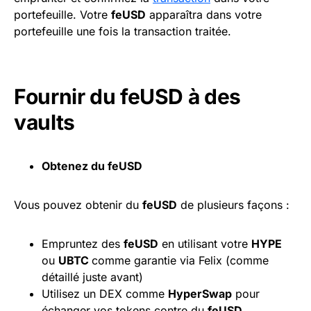
portefeuille. Votre
feUSD
apparaîtra dans votre
portefeuille une fois la transaction traitée.
Fournir du feUSD à des
vaults
Obtenez du feUSD
Vous pouvez obtenir du
feUSD
de plusieurs façons :
Empruntez des
feUSD
en utilisant votre
HYPE
ou
UBTC
comme garantie via Felix (comme
détaillé juste avant)
Utilisez un DEX comme
HyperSwa
p
pour
échanger vos tokens contre du
feUSD