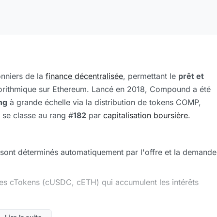
onniers de la
finance décentralisée
, permettant le
prêt et
orithmique sur Ethereum. Lancé en 2018, Compound a été
ng
à grande échelle via la distribution de tokens COMP,
se classe au rang #
182
par
capitalisation boursière
.
t sont déterminés automatiquement par l'offre et la demande
des cTokens (cUSDC, cETH) qui accumulent les intérêts
vec un modèle à collatéral unique (USDC comme base) pour