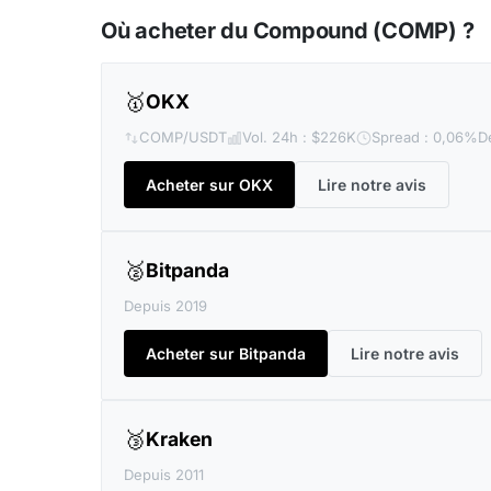
Où acheter du Compound (COMP) ?
🥇
OKX
COMP/USDT
Vol. 24h : $226K
Spread : 0,06%
D
Acheter sur OKX
Lire notre avis
🥈
Bitpanda
Depuis 2019
Acheter sur Bitpanda
Lire notre avis
🥉
Kraken
Depuis 2011