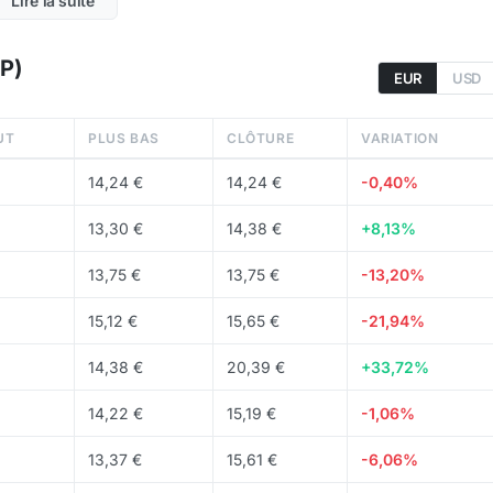
Lire la suite
m, Base, Optimism et Polygon
P)
EUR
USD
cole (votes on-chain). La supply maximale est de
UT
PLUS BAS
CLÔTURE
VARIATION
10
rculation, soit 100 % du total.
14,24 €
14,24 €
-0,40%
13,30 €
14,38 €
+8,13%
n
, Coinbase et d'autres
exchanges
.
13,75 €
13,75 €
-13,20%
15,12 €
15,65 €
-21,94%
14,38 €
20,39 €
+33,72%
14,22 €
15,19 €
-1,06%
13,37 €
15,61 €
-6,06%