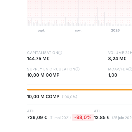
CAPITALISATION
VOLUME 24
i
144,75 M€
8,24 M€
SUPPLY EN CIRCULATION
MCAP/FDV
i
i
10,00 M COMP
1,00
10,00 M COMP
(100,0%)
ATH
ATL
-98,0%
739,09 €
12,85 €
(11 mai 2021)
(25 juin 202