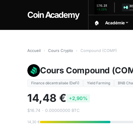
Solana
Hyperli
$1,921.30
$76.31
+0.09%
+3.23%
SOL (24h)
HYPE (24h
Coin Academy
🏠︎
Académie
Accueil
›
Cours Crypto
›
Compound (COMP)
Cours Compound (CO
Finance décentralisée (DeFi)
Yield Farming
BNB Cha
14,48 €
+2,90%
$16.74
·
0.00000000 BTC
14,30 €