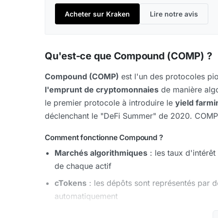
Acheter sur Kraken
Lire notre avis
Qu'est-ce que Compound (COMP) ?
Compound (COMP)
est l'un des protocoles pi
l'emprunt de cryptomonnaies
de manière alg
le premier protocole à introduire le
yield farmi
déclenchant le "DeFi Summer" de 2020. COMP 
Comment fonctionne Compound ?
Marchés algorithmiques
: les taux d'intérê
de chaque actif
cTokens
: les dépôts sont représentés par 
automatiquement
Compound III (Comet)
: refonte majeure a