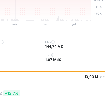
H
FDV
i
i
144,74 M€
TVL
i
1,07 Md€
10,00 M
ma
+12,7%
6)