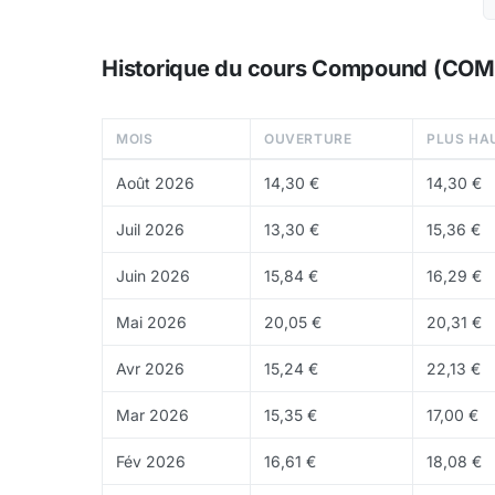
plus de sécurité
Multi-chain
: déployé sur Ethereum, Arbitru
Historique du cours Compound (COM
Tokenomics
Le
MOIS
token
COMP sert à la
OUVERTURE
gouvernance
du proto
PLUS HA
millions de tokens
. Environ
10,00 M
sont en ci
Août 2026
14,30 €
14,30 €
Où acheter du COMP ?
Juil 2026
13,30 €
15,36 €
COMP est disponible sur
Binance
,
OKX
,
Krake
Juin 2026
15,84 €
16,29 €
Mai 2026
20,05 €
20,31 €
Avr 2026
15,24 €
22,13 €
Mar 2026
15,35 €
17,00 €
Fév 2026
16,61 €
18,08 €