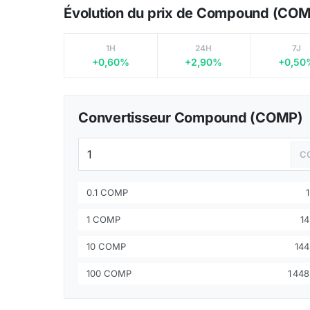
Évolution du prix de Compound (CO
1H
24H
7J
+0,60%
+2,90%
+0,50
Convertisseur Compound (COMP)
C
0.1 COMP
1 COMP
14
10 COMP
144
100 COMP
1 448