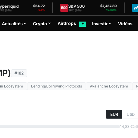
quid
S&P 500
Nas
$54.72
$7,457.80
-1.63%
+0.00%
)
SPX (24h)
NDX (2
Airdrops
Actualités
Crypto
Investir
Vidéos
✦
MP)
#182
in Ecosystem
Lending/Borrowing Protocols
Avalanche Ecosystem
EUR
USD
14,83 €
24