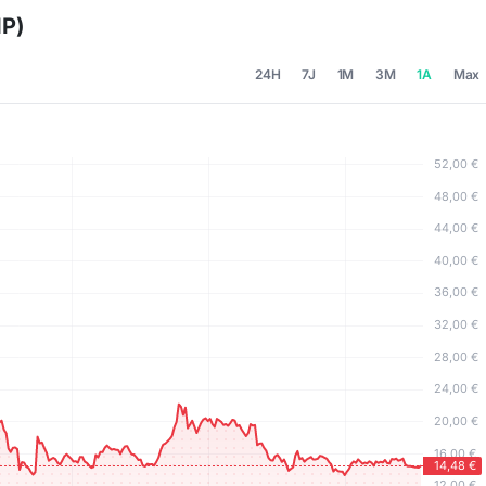
MP)
24H
7J
1M
3M
1A
Max