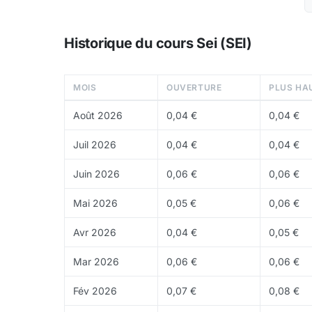
Order matching engine natif
: un moteur d'
Historique du cours Sei (SEI)
blockchain, optimisant le trading on-chain
Protection MEV native
: mécanismes intégré
MOIS
OUVERTURE
PLUS HA
Sei V2 : première blockchain parallélisée compat
Août 2026
0,04 €
0,04 €
Depuis le lancement de
Sei V2
en 2024, Sei est
EVM
, permettant aux développeurs de déploy
Juil 2026
0,04 €
0,04 €
l'exécution parallèle. Le réseau supporte auss
Juin 2026
0,06 €
0,06 €
Tokenomics
Mai 2026
0,05 €
0,06 €
Le
token
SEI est utilisé pour les frais de gas, l
circulation, soit 67 % de la supply totale. La 
Avr 2026
0,04 €
0,05 €
Où acheter du Sei ?
Mar 2026
0,06 €
0,06 €
Le SEI peut être acheté sur
Binance
,
OKX
, Coi
Fév 2026
0,07 €
0,08 €