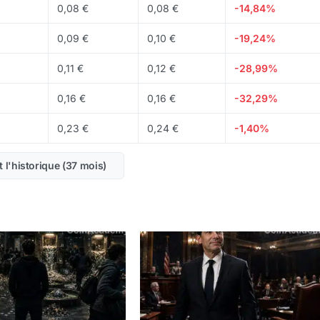
0,08 €
0,08 €
-14,84%
0,09 €
0,10 €
-19,24%
0,11 €
0,12 €
-28,99%
0,16 €
0,16 €
-32,29%
0,23 €
0,24 €
-1,40%
t l'historique (37 mois)