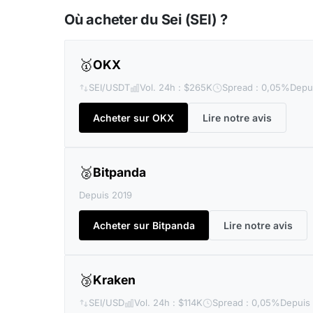
Où acheter du Sei (SEI) ?
🥇
OKX
SEI/USDT
Vol. 24h : $265K
Spread : 0,05%
Depu
Acheter sur OKX
Lire notre avis
🥈
Bitpanda
Depuis 2019
Acheter sur Bitpanda
Lire notre avis
🥉
Kraken
SEI/USD
Vol. 24h : $114K
Spread : 0,05%
Depuis 