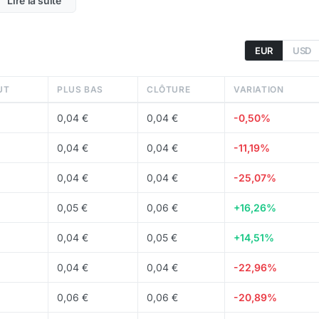
Lire la suite
appariement d'ordres intégré directement dans la
EUR
USD
s contre le front-running et les sandwich attacks
UT
PLUS BAS
CLÔTURE
VARIATION
ible EVM
0,04 €
0,04 €
-0,50%
 devenue la première blockchain parallélisée compatible
er des
smart contracts
Solidity tout en bénéficiant de
0,04 €
0,04 €
-11,19%
i CosmWasm, offrant une double compatibilité.
0,04 €
0,04 €
-25,07%
0,05 €
0,06 €
+16,26%
e
staking
et la
gouvernance
. Environ
6,73 Md
SEI sont en
supply maximale est de
illimité
tokens.
0,04 €
0,05 €
+14,51%
0,04 €
0,04 €
-22,96%
nbase,
Kraken
et d'autres grands
exchanges
.
0,06 €
0,06 €
-20,89%