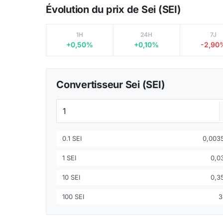
Évolution du prix de Sei (SEI)
1H
24H
7J
+0,50%
+0,10%
-2,90
Convertisseur Sei (SEI)
0.1 SEI
0,003
1 SEI
0,0
10 SEI
0,3
100 SEI
3