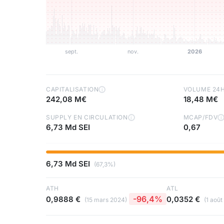
CAPITALISATION
VOLUME 24
i
242,08 M€
18,48 M€
SUPPLY EN CIRCULATION
MCAP/FDV
i
i
6,73 Md SEI
0,67
6,73 Md SEI
(67,3%)
ATH
ATL
-96,4%
0,9888 €
0,0352 €
(15 mars 2024)
(1 août