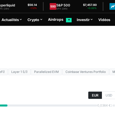
uid
S&P 500
Nasd
$56.14
$7,457.80
-1.12%
+0.00%
SPX (24h)
NDX (24
Airdrops
Actualités
Crypto
Investir
Vidéos
✦
eFi)
Layer 1 (L1)
Parallelized EVM
Coinbase Ventures Portfolio
M
EUR
USD
0,0364 €
24