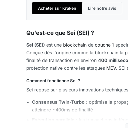
Acheter sur Kraken
Lire notre avis
Qu'est-ce que Sei (SEI) ?
Sei (SEI)
est une
blockchain
de
couche 1
spécia
Conçue dès l'origine comme la blockchain la p
finalité de transaction en environ
400 millisec
protection native contre les attaques
MEV
. SEI
Comment fonctionne Sei ?
Sei repose sur plusieurs innovations techniques
Consensus Twin-Turbo
: optimise la propag
atteindre ~400ms de finalité
Exécution parallèle
: les transactions indép
drastiquement le débit