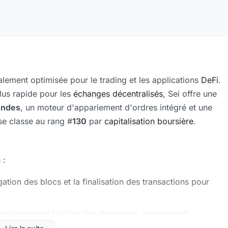
lement optimisée pour le trading et les applications
DeFi
.
lus rapide pour les
échanges décentralisés
, Sei offre une
ondes
, un moteur d'appariement d'ordres intégré et une
 se classe au rang #
130
par
capitalisation boursière
.
 :
ation des blocs et la finalisation des transactions pour
endantes sont traitées simultanément, augmentant