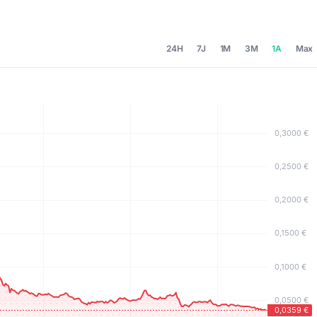
24H
7J
1M
3M
1A
Max