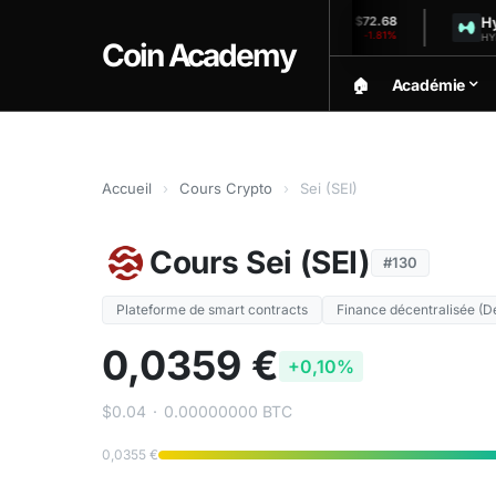
Solana
Hyperliq
$1,903.75
$72.68
-0.37%
-1.81%
SOL (24h)
HYPE (24h)
Coin Academy
🏠︎
Académie
Accueil
›
Cours Crypto
›
Sei (SEI)
Cours Sei (SEI)
#130
Plateforme de smart contracts
Finance décentralisée (D
0,0359 €
+0,10%
$0.04
·
0.00000000 BTC
0,0355 €