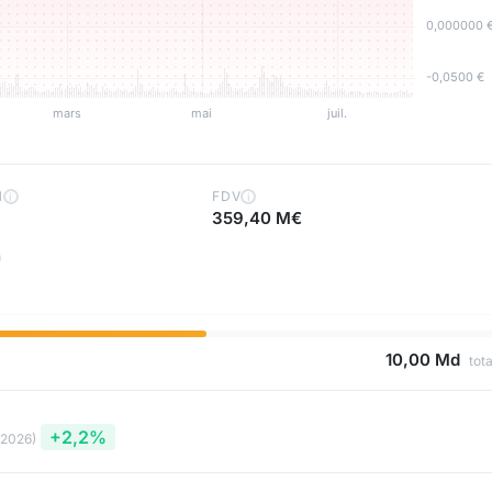
H
FDV
i
i
359,40 M€
10,00 Md
tota
+2,2%
 2026)