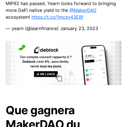
MIP92 has passed. Yearn looks forward to bringing
more DeFi native yield to the
@MakerDAO
ecosystem!
https://t.co/1mcsy43E8f
— yearn (@iearnfinance)
January 23, 2023
Que gagnera
MakerDAO du