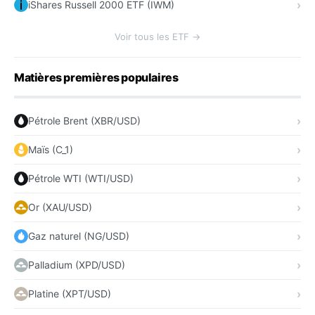
iShares Russell 2000 ETF (IWM)
Voir tous les ETF →
Matières premières populaires
Pétrole Brent (XBR/USD)
Maïs (C_1)
Pétrole WTI (WTI/USD)
Or (XAU/USD)
Gaz naturel (NG/USD)
Palladium (XPD/USD)
Platine (XPT/USD)