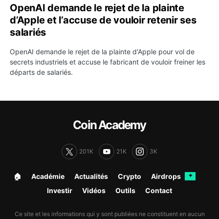
OpenAI demande le rejet de la plainte
d’Apple et l’accuse de vouloir retenir ses
salariés
OpenAI demande le rejet de la plainte d'Apple pour vol de
secrets industriels et accuse le fabricant de vouloir freiner les
départs de salariés.
Coin Academy
201K
21K
3K
🏠︎
Académie
Actualités
Crypto
Airdrops
✦
Investir
Vidéos
Outils
Contact
Ce site et les informations qui y sont publiées ne constituent en aucun