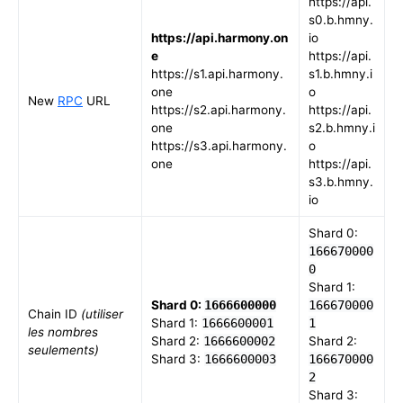
https://api.
s0.b.hmny.
https://api.harmony.on
io
e
https://api.
https://s1.api.harmony.
s1.b.hmny.i
one
o
New
RPC
URL
https://s2.api.harmony.
https://api.
one
s2.b.hmny.i
https://s3.api.harmony.
o
one
https://api.
s3.b.hmny.
io
Shard 0:
166670000
0
Shard 1:
Shard 0:
1666600000
166670000
Chain ID
(utiliser
Shard 1:
1666600001
1
les nombres
Shard 2:
1666600002
Shard 2:
seulements)
Shard 3:
1666600003
166670000
2
Shard 3: