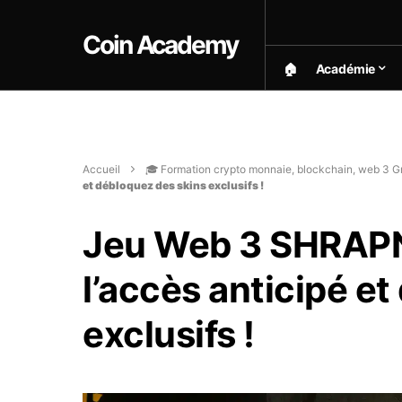
Coin Academy
🏠︎
Académie
Accueil
🎓 Formation crypto monnaie, blockchain, web 3 Gr
et débloquez des skins exclusifs !
Jeu Web 3 SHRAPNE
l’accès anticipé e
exclusifs !