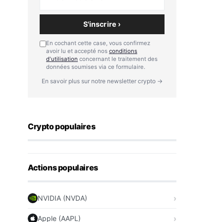
S'inscrire ›
En cochant cette case, vous confirmez
avoir lu et accepté nos
conditions
d'utilisation
concernant le traitement des
données soumises via ce formulaire.
En savoir plus sur notre newsletter crypto →
Crypto populaires
Actions populaires
NVIDIA (NVDA)
Apple (AAPL)