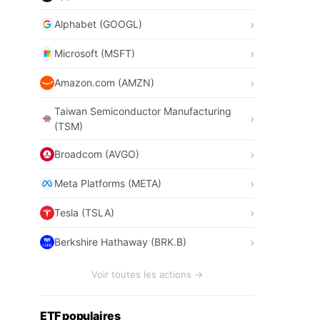
Alphabet (GOOGL)
Microsoft (MSFT)
Amazon.com (AMZN)
Taiwan Semiconductor Manufacturing
(TSM)
Broadcom (AVGO)
Meta Platforms (META)
Tesla (TSLA)
Berkshire Hathaway (BRK.B)
Voir toutes les actions →
ETF populaires