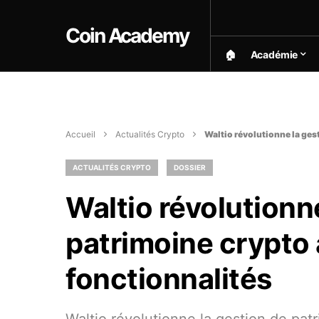
Coin Academy
🏠︎
Académie
Accueil
Actualités Crypto
Waltio révolutionne la ges
ACTUALITÉS CRYPTO
DOSSIER
Waltio révolutionn
patrimoine crypto 
fonctionnalités