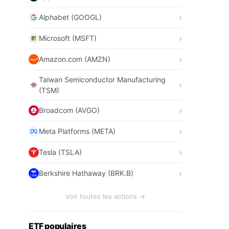
Alphabet (GOOGL)
Microsoft (MSFT)
Amazon.com (AMZN)
Taiwan Semiconductor Manufacturing
(TSM)
Broadcom (AVGO)
Meta Platforms (META)
Tesla (TSLA)
Berkshire Hathaway (BRK.B)
Voir toutes les actions →
ETF populaires