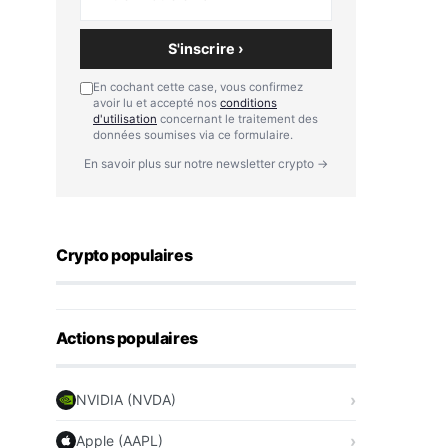
S'inscrire ›
En cochant cette case, vous confirmez
avoir lu et accepté nos
conditions
d'utilisation
concernant le traitement des
données soumises via ce formulaire.
En savoir plus sur notre newsletter crypto →
Crypto populaires
Actions populaires
NVIDIA (NVDA)
Apple (AAPL)