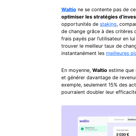
Waltio
ne se contente pas de cent
optimiser les stratégies d’inve
opportunités de
staking
, compar
de change grâce à des critères d
frais payés par l’utilisateur en
trouver le meilleur taux de change
instantanément les
meilleures p
En moyenne,
Waltio
estime que s
et générer davantage de reven
exemple, seulement 15% des act
pourraient doubler leur efficaci