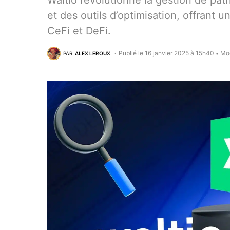
Waltio révolutionne la gestion de pat
et des outils d’optimisation, offrant 
CeFi et DeFi.
Publié le 16 janvier 2025 à 15h40
Mod
PAR
ALEX LEROUX
•