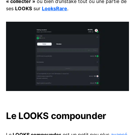
« collecter »
ou bien d’unstake tout ou une partie de
ses
LOOKS
sur
LooksRare
.
Le LOOKS compounder
Le
LOOKS compounder
est un petit peu plus
avancé