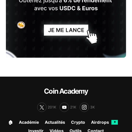
Coin Academy
201K
21K
3K
🏠︎
Académie
Actualités
Crypto
Airdrops
✦
Investir
Vidéos
Outils
Contact