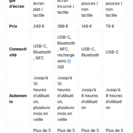
gie
écran
écran
pouces /
pouces /
d’écran
incurvé /
plat /
non
non
tactile
tactile
tactile
tactile
Prix
249 €
399 €
149 €
79 €
USB-C,
Bluetooth
USB-C,
Connecti
, NFC,
USB-C,
Bluetooth
USB-C
vité
recharge
Bluetooth
, NFC
sans
fil
(Qi)
Jusqu’à
Jusqu’à
10
10
heures
heures
Jusqu’à
Jusqu’à
Autonom
d’utilisati
d’utilisati
8 heures
8 heures
ie
on,
on,
d’utilisati
d’utilisati
plusieurs
plusieurs
on
on
mois en
mois en
veille
veille
Plus de 5
Plus de 5
Plus de 5
Plus de 5