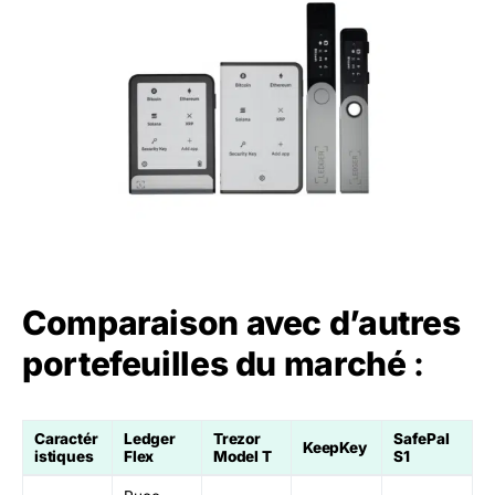
Comparaison avec d’autres
portefeuilles du marché
:
Caractér
Ledger
Trezor
SafePal
KeepKey
istiques
Flex
Model T
S1