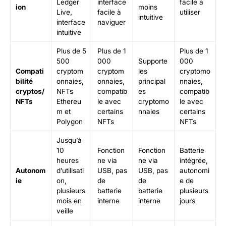
Ledger
interface
facile à
ion
moins
Live,
facile à
utiliser
intuitive
interface
naviguer
intuitive
Plus de 5
Plus de 1
Plus de 1
500
000
Supporte
000
Compati
cryptom
cryptom
les
cryptomo
bilité
onnaies,
onnaies,
principal
nnaies,
cryptos/
NFTs
compatib
es
compatib
NFTs
Ethereu
le avec
cryptomo
le avec
m et
certains
nnaies
certains
Polygon
NFTs
NFTs
Jusqu’à
10
Fonction
Fonction
Batterie
heures
ne via
ne via
intégrée,
Autonom
d’utilisati
USB, pas
USB, pas
autonomi
ie
on,
de
de
e de
plusieurs
batterie
batterie
plusieurs
mois en
interne
interne
jours
veille