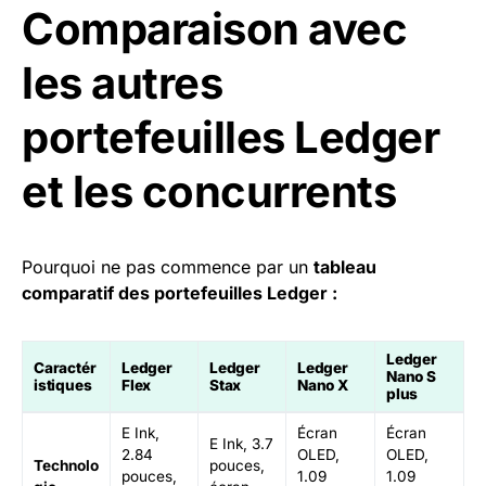
Comparaison avec
les autres
portefeuilles Ledger
et les concurrents
Pourquoi ne pas commence par un
tableau
comparatif des portefeuilles Ledger :
Ledger
Caractér
Ledger
Ledger
Ledger
Nano S
istiques
Flex
Stax
Nano X
plus
E Ink,
Écran
Écran
E Ink, 3.7
2.84
OLED,
OLED,
Technolo
pouces,
pouces,
1.09
1.09