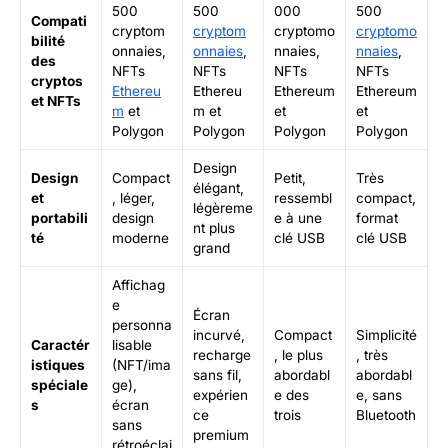
500
500
000
500
Compati
cryptom
cryptom
cryptomo
cryptomo
bilité
onnaies,
onnaies
,
nnaies,
nnaies
,
des
NFTs
NFTs
NFTs
NFTs
cryptos
Ethereu
Ethereu
Ethereum
Ethereum
et
NFTs
m
et
m et
et
et
Polygon
Polygon
Polygon
Polygon
Design
Design
Compact
Petit,
Très
élégant,
et
, léger,
ressembl
compact,
légèreme
portabili
design
e à une
format
nt plus
té
moderne
clé USB
clé USB
grand
Affichag
e
Écran
personna
incurvé,
Compact
Simplicité
Caractér
lisable
recharge
, le plus
, très
istiques
(NFT/ima
sans fil,
abordabl
abordabl
spéciale
ge),
expérien
e des
e, sans
s
écran
ce
trois
Bluetooth
sans
premium
rétroéclai