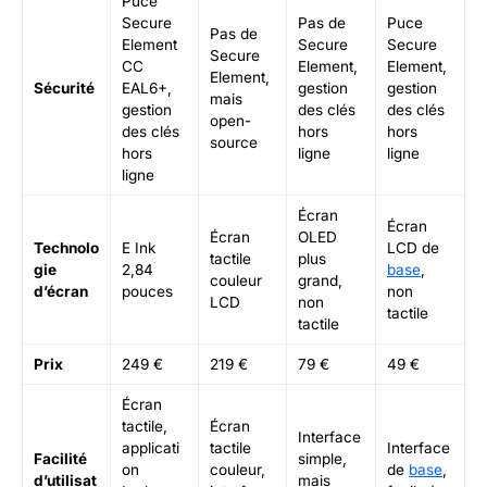
Puce
Secure
Pas de
Puce
Pas de
Element
Secure
Secure
Secure
CC
Element,
Element,
Element,
Sécurité
EAL6+,
gestion
gestion
mais
gestion
des clés
des clés
open-
des clés
hors
hors
source
hors
ligne
ligne
ligne
Écran
Écran
Écran
OLED
Technolo
E Ink
LCD de
tactile
plus
gie
2,84
base
,
couleur
grand,
d’écran
pouces
non
LCD
non
tactile
tactile
Prix
249 €
219 €
79 €
49 €
Écran
tactile,
Écran
Interface
applicati
tactile
Interface
Facilité
simple,
on
couleur,
de
base
,
d’utilisat
mais