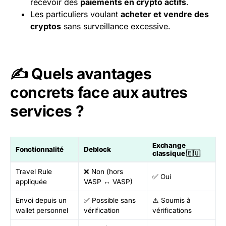
recevoir des
paiements en crypto actifs
.
Les particuliers voulant
acheter et vendre des
cryptos
sans surveillance excessive.
✍️ Quels avantages
concrets face aux autres
services ?
Exchange
Fonctionnalité
Deblock
classique 🇪🇺
Travel Rule
❌ Non (hors
✅ Oui
appliquée
VASP ↔ VASP)
Envoi depuis un
✅ Possible sans
⚠️ Soumis à
wallet personnel
vérification
vérifications