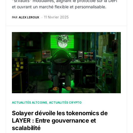
"stVaults" modulaires, alignant le protocole sur la DeFi
et ouvrant un marché flexible et personnalisable.
11 février 2025
PAR
ALEX LEROUX
Solayer dévoile les tokenomics de LAYER : Entre gouve
ACTUALITÉS ALTCOINS
ACTUALITÉS CRYPTO
Solayer dévoile les tokenomics de
LAYER : Entre gouvernance et
scalabilité