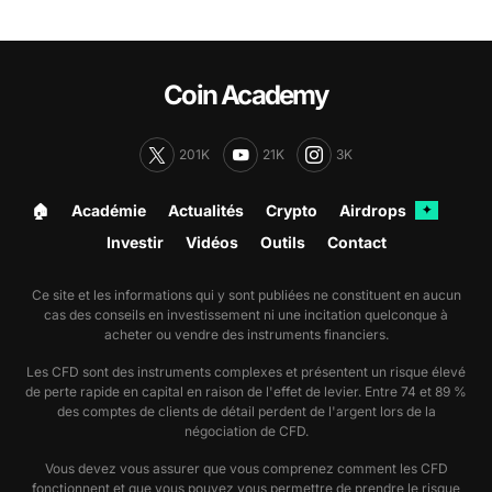
Coin Academy
201K
21K
3K
🏠︎
Académie
Actualités
Crypto
Airdrops
✦
Investir
Vidéos
Outils
Contact
Ce site et les informations qui y sont publiées ne constituent en aucun
cas des conseils en investissement ni une incitation quelconque à
acheter ou vendre des instruments financiers.
Les CFD sont des instruments complexes et présentent un risque élevé
de perte rapide en capital en raison de l'effet de levier. Entre 74 et 89 %
des comptes de clients de détail perdent de l'argent lors de la
négociation de CFD.
Vous devez vous assurer que vous comprenez comment les CFD
fonctionnent et que vous pouvez vous permettre de prendre le risque