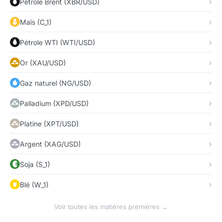
Pétrole Brent (XBR/USD)
Maïs (C_1)
Pétrole WTI (WTI/USD)
Or (XAU/USD)
Gaz naturel (NG/USD)
Palladium (XPD/USD)
Platine (XPT/USD)
Argent (XAG/USD)
Soja (S_1)
Blé (W_1)
Voir toutes les matières premières →