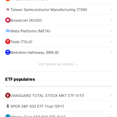
Taiwan Semiconductor Manufacturing (TSM)
Broadcom (AVGO)
Meta Platforms (META)
Tesla (TSLA)
Berkshire Hathaway (BRK.B)
Voir toutes les actions →
ETF populaires
VANGUARD TOTAL STOCK MKT ETF (VTI)
SPDR S&P 500 ETF Trust (SPY)
iShares Core S&P 500 ETF (IVV)