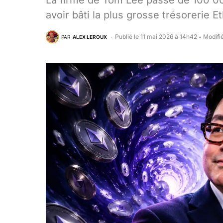
La firme de Tom Lee passe de 100 0
avoir bâti la plus grosse trésorerie
Publié le 11 mai 2026 à 14h42
Modifié
PAR
ALEX LEROUX
•