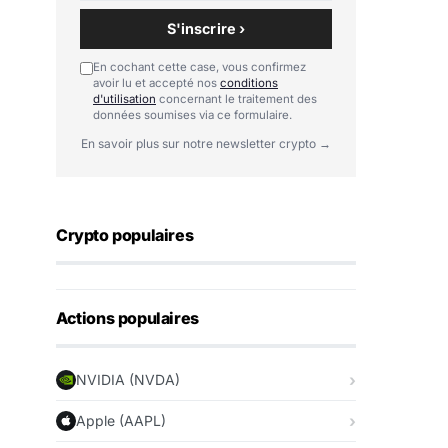
S'inscrire ›
En cochant cette case, vous confirmez
avoir lu et accepté nos
conditions
d'utilisation
concernant le traitement des
données soumises via ce formulaire.
En savoir plus sur notre newsletter crypto →
Crypto populaires
Actions populaires
NVIDIA (NVDA)
Apple (AAPL)