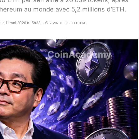
00 ETH par semaine à 26 659 tokens, après
 Ethereum au monde avec 5,2 millions d’ETH.
 le 11 mai 2026 à 15h33
2 MINUTES DE LECTURE