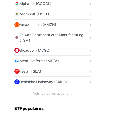
Alphabet (GOOGL)
Microsoft (MSFT)
Amazon.com (AMZN)
Taiwan Semiconductor Manufacturing
(TSM)
Broadcom (AVGO)
Meta Platforms (META)
Tesla (TSLA)
Berkshire Hathaway (BRK.B)
Voir toutes les actions →
ETF populaires