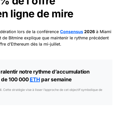
% de l’offre
n ligne de mire
dération lors de la conférence
Consensus
2026
à Miami
t de Bitmine explique que maintenir le rythme précédent
fre d’Ethereum dès la mi-juillet.
ralentir notre rythme d’accumulation
 de 100 000
ETH
par semaine
 Cette stratégie vise à lisser l’approche de cet objectif symbolique de