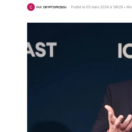
Publié le 05 mars 2024 à 18h26
Mod
PAR
CRYPTOPICSOU
•