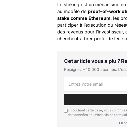
Le staking est un mécanisme cruc
au modèle de
proof-of-work uti
stake comme Ethereum
, les p
participer à l’exécution du rése
des revenus pour l’investisseur,
cherchent à tirer profit de leur
Cet article vous a plu ? 
Rejoignez +40 000 abonnés. L'essen
En cochant cette case, vous confirmez
des données soumises via ce formulai
En sa