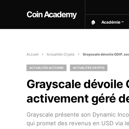
Coin Academy
🏠︎
Académie
Accueil
Actualités Crypto
Grayscale dévoile GDIF, so
ACTUALITÉS ALTCOINS
ACTUALITÉS CRYPTO
Grayscale dévoile 
activement géré de
Grayscale présente son Dynamic Inco
qui promet des revenus en USD via le