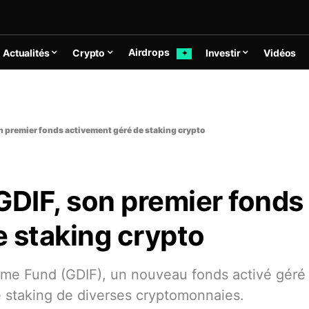
Airdrops
Actualités
Crypto
Investir
Vidéos
✦
n premier fonds activement géré de staking crypto
GDIF, son premier fonds
 staking crypto
me Fund (GDIF), un nouveau fonds activé géré
 staking de diverses cryptomonnaies.