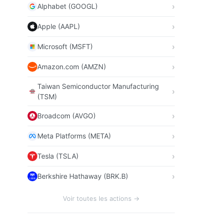
Alphabet (GOOGL)
Apple (AAPL)
Microsoft (MSFT)
Amazon.com (AMZN)
Taiwan Semiconductor Manufacturing
(TSM)
Broadcom (AVGO)
Meta Platforms (META)
Tesla (TSLA)
Berkshire Hathaway (BRK.B)
Voir toutes les actions →