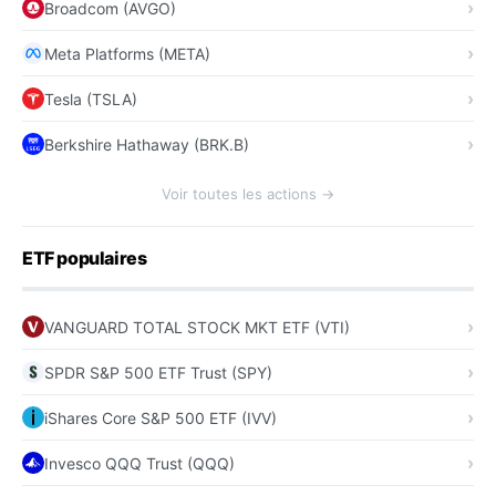
Broadcom (AVGO)
Meta Platforms (META)
Tesla (TSLA)
Berkshire Hathaway (BRK.B)
Voir toutes les actions →
ETF populaires
VANGUARD TOTAL STOCK MKT ETF (VTI)
SPDR S&P 500 ETF Trust (SPY)
iShares Core S&P 500 ETF (IVV)
Invesco QQQ Trust (QQQ)