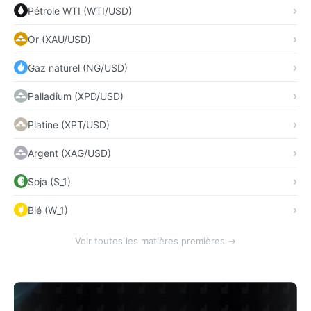
Pétrole WTI (WTI/USD)
Or (XAU/USD)
Gaz naturel (NG/USD)
Palladium (XPD/USD)
Platine (XPT/USD)
Argent (XAG/USD)
Soja (S_1)
Blé (W_1)
Voir toutes les matières premières →