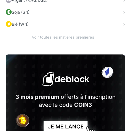
Argent (XAG/USD)
Soja (S_1)
Blé (W_1)
Voir toutes les matières premières →