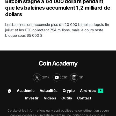
Bitcoin stagne à 64 000 dollars pendant
que les baleines accumulent 1,2 milliard de
dollars
Les baleines ont accumulé plus de 20 000 bitcoins depuis fin
juillet et les ETF collectent 754 millions, mais le cours reste
bloqué sous 65 000 $.
Coin Academy
201K
21K
3K
🏠︎
Académie
Actualités
Crypto
Airdrops
✦
Investir
Vidéos
Outils
Contact
Ce site et les informations qui y sont publiées ne constituent en aucun
cas des conseils en investissement ni une incitation quelconque à