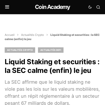
Coin Academy
Accueil
Actualités Crypto
Liquid Staking et securities : la SEC
calme (enfin) le jeu
ACTUALITÉS CRYPTO
ACTUALITÉS DEFI
Liquid Staking et securities :
la SEC calme (enfin) le jeu
La SEC affirme que le liquid staking ne
viole pas les lois sur les valeurs mobilières,
offrant un répit réglementaire à un secteur
pesant 67 milliards de dollars.