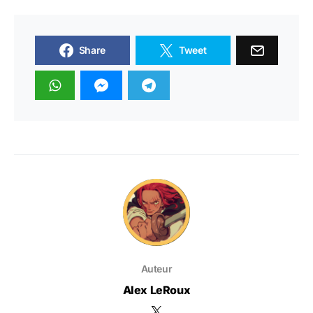
Share
Tweet
Auteur
Alex LeRoux