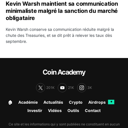
Kevin Warsh maintient sa communication
minimaliste malgré la sanction du marché
obligataire
Kevin Warsh conserve sa communication réduite malgré la
chute des Treasuries, et se dit prêt à relever les taux dès
septembre.
Coin Academy
201K
21K
3K
🏠︎
Académie
Actualités
Crypto
Airdrops
✦
Investir
Vidéos
Outils
Contact
Ce site et les informations qui y sont publiées ne constituent en aucun