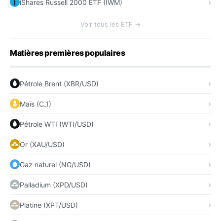
iShares Russell 2000 ETF (IWM)
Voir tous les ETF →
Matières premières populaires
Pétrole Brent (XBR/USD)
Maïs (C_1)
Pétrole WTI (WTI/USD)
Or (XAU/USD)
Gaz naturel (NG/USD)
Palladium (XPD/USD)
Platine (XPT/USD)