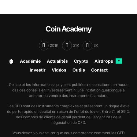
Coin Academy
201K
21K
3K
🏠︎
Académie
Actualités
Crypto
Airdrops
✦
Investir
Vidéos
Outils
Contact
Ce site et les informations qui y sont publiées ne constituent en aucun
cas des conseils en investissement ni une incitation quelconque à
acheter ou vendre des instruments financiers.
Les CFD sont des instruments complexes et présentent un risque élevé
de perte rapide en capital en raison de l'effet de levier. Entre 74 et 89 %
des comptes de clients de détail perdent de l'argent lors de la
négociation de CFD.
Vous devez vous assurer que vous comprenez comment les CFD