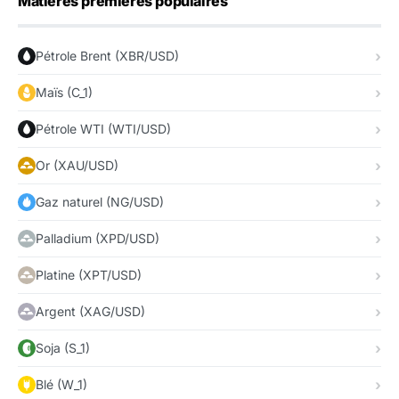
Matières premières populaires
Pétrole Brent (XBR/USD)
Maïs (C_1)
Pétrole WTI (WTI/USD)
Or (XAU/USD)
Gaz naturel (NG/USD)
Palladium (XPD/USD)
Platine (XPT/USD)
Argent (XAG/USD)
Soja (S_1)
Blé (W_1)