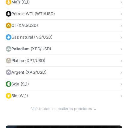
Maïs (C_1)
Pétrole WTI (WTI/USD)
Or (XAU/USD)
Gaz naturel (NG/USD)
Palladium (XPD/USD)
Platine (XPT/USD)
Argent (XAG/USD)
Soja (S_1)
Blé (W_1)
Voir toutes les matières premières →